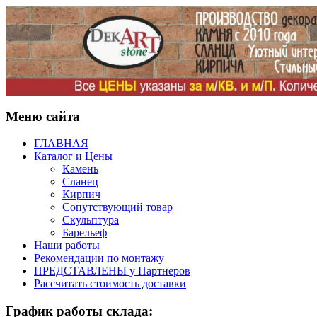
Меню сайта
ГЛАВНАЯ
Каталог и Цены
Камень
Сланец
Кирпич
Сопутствующий товар
Скульптура
Барельеф
Наши работы
Рекомендации по монтажу
ПРЕДСТАВЛЕНЫ у Партнеров
Рассчитать стоимость доставки
График работы склада: