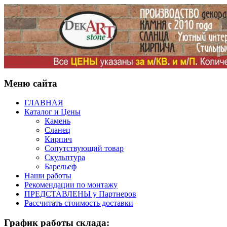
Меню сайта
ГЛАВНАЯ
Каталог и Цены
Камень
Сланец
Кирпич
Сопутствующий товар
Скульптура
Барельеф
Наши работы
Рекомендации по монтажу
ПРЕДСТАВЛЕНЫ у Партнеров
Рассчитать стоимость доставки
График работы склада: